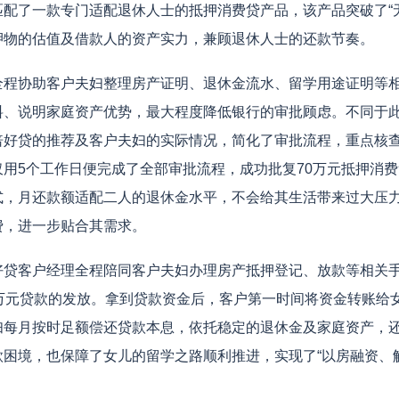
配了一款专门适配退休人士的抵押消费贷产品，该产品突破了“
押物的估值及借款人的资产实力，兼顾退休人士的还款节奏。
协助客户夫妇整理房产证明、退休金流水、留学用途证明等相
料、说明家庭资产优势，最大程度降低银行的审批顾虑。不同于
倍好贷的推荐及客户夫妇的实际情况，简化了审批流程，重点核
用5个工作日便完成了全部审批流程，成功批复70万元抵押消费
式，月还款额适配二人的退休金水平，不会给其生活带来过大压
费，进一步贴合其需求。
客户经理全程陪同客户夫妇办理房产抵押登记、放款等相关手
0万元贷款的发放。拿到贷款资金后，客户第一时间将资金转账给
妇每月按时足额偿还贷款本息，依托稳定的退休金及家庭资产，
困境，也保障了女儿的留学之路顺利推进，实现了“以房融资、