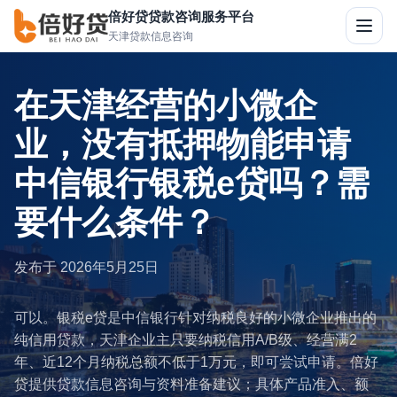
倍好贷贷款咨询服务平台
切
天津贷款信息咨询
换
导
航
在天津经营的小微企
业，没有抵押物能申请
中信银行银税e贷吗？需
要什么条件？
发布于
2026年5月25日
可以。银税e贷是中信银行针对纳税良好的小微企业推出的
纯信用贷款，天津企业主只要纳税信用A/B级、经营满2
年、近12个月纳税总额不低于1万元，即可尝试申请。倍好
贷提供贷款信息咨询与资料准备建议；具体产品准入、额