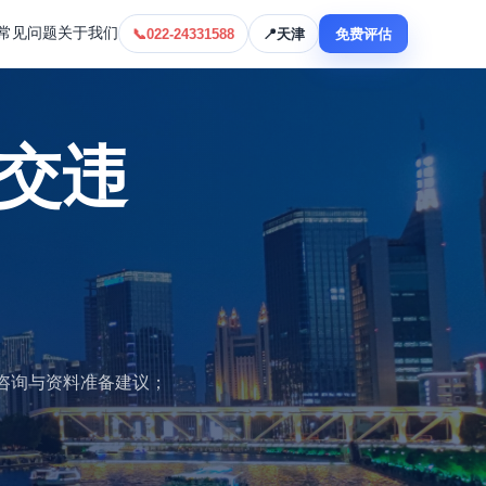
常见问题
关于我们
📞
022-24331588
📍
天津
免费评估
交违
咨询与资料准备建议；