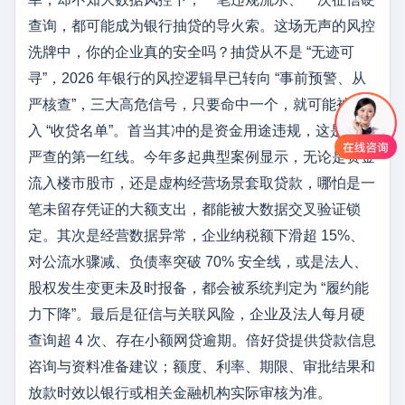
查询，都可能成为银行抽贷的导火索。这场无声的风控
洗牌中，你的企业真的安全吗？抽贷从不是 “无迹可
寻”，2026 年银行的风控逻辑早已转向 “事前预警、从
严核查”，三大高危信号，只要命中一个，就可能被列
入 “收贷名单”。首当其冲的是资金用途违规，这是监管
严查的第一红线。今年多起典型案例显示，无论是资金
流入楼市股市，还是虚构经营场景套取贷款，哪怕是一
笔未留存凭证的大额支出，都能被大数据交叉验证锁
定。其次是经营数据异常，企业纳税额下滑超 15%、
对公流水骤减、负债率突破 70% 安全线，或是法人、
股权发生变更未及时报备，都会被系统判定为 “履约能
力下降”。最后是征信与关联风险，企业及法人每月硬
查询超 4 次、存在小额网贷逾期。倍好贷提供贷款信息
咨询与资料准备建议；额度、利率、期限、审批结果和
放款时效以银行或相关金融机构实际审核为准。