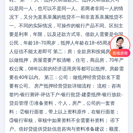
以是同一人，也可以不是同一人。若两者非同一人的情
况下，又分为直系亲属的抵贷不一和非直系亲属抵贷不
一。不同的实际情况，可操作的银行产品不同。区别主
要是利率，年限，以及还款方式等。借款人需要是中国
公民，年龄18~70周岁，抵押人年龄在18~65周岁。个
人征信不能太差即可 第二：房：全款房和按揭房都可
以做抵押，房屋需要产权清晰，住宅，商品房，70年产
权公寓，08年以前的经济适用房等都可以抵押。房龄需
要在40年以内。 第三：公司：做抵押经营贷款名下需
要有公司。 房产抵押经营贷款详细流程： 流程：咨询
签约-银行测评-评估下户-银行批贷-建委抵押-银行放款-
贷后管理 ①准备资料，个人，房产，公司的一套资
料； ②银行面签，带上以上资料原件，在银行面签；
③银行审核，审核中如果资料不全需要补资料； ④下
户。倍好贷提供贷款信息咨询与资料准备建议；额度、