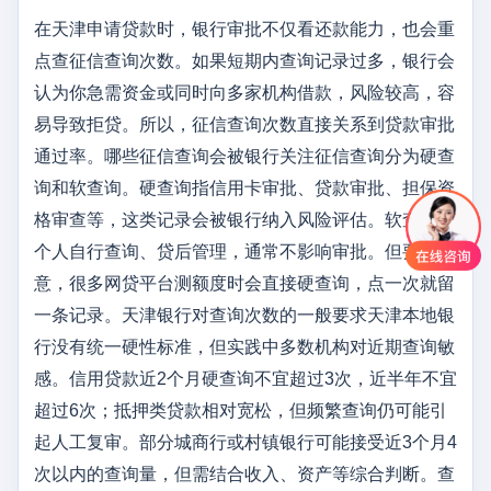
在天津申请贷款时，银行审批不仅看还款能力，也会重
点查征信查询次数。如果短期内查询记录过多，银行会
认为你急需资金或同时向多家机构借款，风险较高，容
易导致拒贷。所以，征信查询次数直接关系到贷款审批
通过率。哪些征信查询会被银行关注征信查询分为硬查
询和软查询。硬查询指信用卡审批、贷款审批、担保资
格审查等，这类记录会被银行纳入风险评估。软查询如
个人自行查询、贷后管理，通常不影响审批。但要注
意，很多网贷平台测额度时会直接硬查询，点一次就留
一条记录。天津银行对查询次数的一般要求天津本地银
行没有统一硬性标准，但实践中多数机构对近期查询敏
感。信用贷款近2个月硬查询不宜超过3次，近半年不宜
超过6次；抵押类贷款相对宽松，但频繁查询仍可能引
起人工复审。部分城商行或村镇银行可能接受近3个月4
次以内的查询量，但需结合收入、资产等综合判断。查