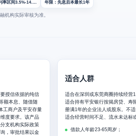
率区间3.5%-14.…
年限：先息后本最长1年
融机构实际审核为准。
适合人群
主要授信依据的纯信
适合在深圳或东莞商圈持续经营
、等额本息、随借随
适合持有平安银行按揭房贷、寿
体工商户及平安存量
册满1年的企业法人或股东。不
多维度要求。该产品
适合经营时间不足、流水未达标
地分支机构实际政策
借款人年龄23-65周岁；
咨询，审批结果以金