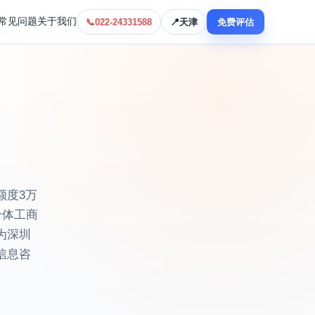
常见问题
关于我们
📞
022-24331588
📍
天津
免费评估
额度3万
个体工商
为深圳
信息咨