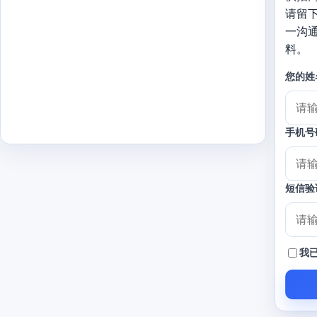
请留
一沟
料。
您的姓
手机号
短信验
我