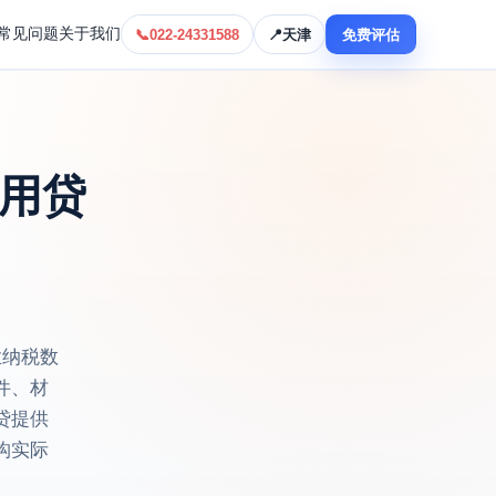
常见问题
关于我们
📞
022-24331588
📍
天津
免费评估
用贷
业纳税数
件、材
贷提供
构实际