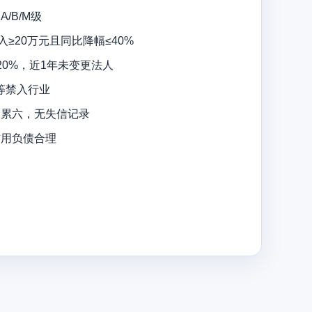
/B/M级
入≥20万元且同比降幅≤40%
≥20%，近1年未变更法人
等禁入行业
三累六，无失信记录
信用负债合理